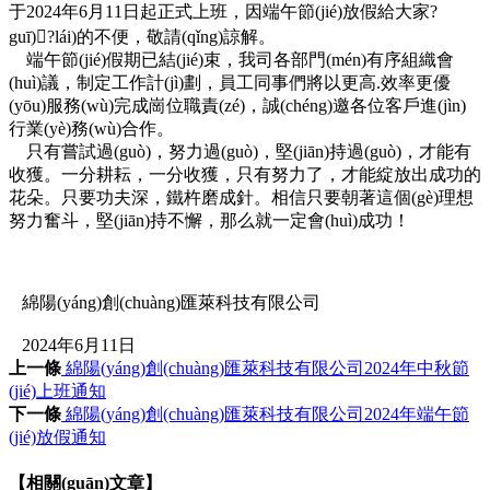
于2024年6月11日起正式上班，因端午節(jié)放假給大家?
guī)?lái)的不便，敬請(qǐng)諒解。
端午節(jié)假期已結(jié)束，我司各部門(mén)有序組織會
(huì)議，制定工作計(jì)劃，員工同事們將以更高.效率更優
(yōu)服務(wù)完成崗位職責(zé)，誠(chéng)邀各位客戶進(jìn)
行業(yè)務(wù)合作。
只有嘗試過(guò)，努力過(guò)，堅(jiān)持過(guò)，才能有
收獲。一分耕耘，一分收獲，只有努力了，才能綻放出成功的
花朵。只要功夫深，鐵杵磨成針。相信只要朝著這個(gè)理想
努力奮斗，堅(jiān)持不懈，那么就一定會(huì)成功！
綿陽(yáng)創(chuàng)匯萊科技有限公司
2024年6月11日
上一條
綿陽(yáng)創(chuàng)匯萊科技有限公司2024年中秋節
(jié)上班通知
下一條
綿陽(yáng)創(chuàng)匯萊科技有限公司2024年端午節
(jié)放假通知
【相關(guān)文章】